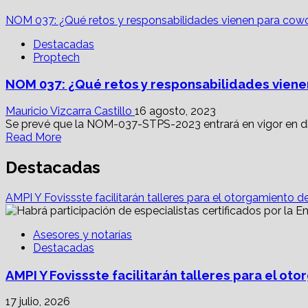
NOM 037: ¿Qué retos y responsabilidades vienen para cow
Destacadas
Proptech
NOM 037: ¿Qué retos y responsabilidades vien
Mauricio Vizcarra Castillo
16 agosto, 2023
Se prevé que la NOM-037-STPS-2023 entrará en vigor en d
Read
Read More
more
about
Destacadas
NOM
037:
AMPI Y Fovissste facilitarán talleres para el otorgamiento d
¿Qué
retos
y
Asesores y notarías
responsabilidades
Destacadas
vienen
para
AMPI Y Fovissste facilitarán talleres para el o
coworking,
colaboradores
17 julio, 2026
y