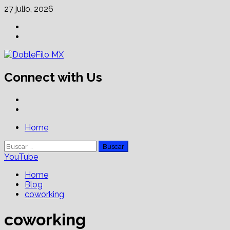
Skip
27 julio, 2026
to
Facebook
content
Linkedin
Connect with Us
Facebook
Linkedin
Primary
Home
Menu
Buscar:
YouTube
Home
Blog
coworking
coworking