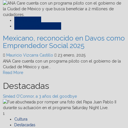
Destacadas
IA, blockchain y cripto
Mexicano, reconocido en Davos como
Emprendedor Social 2025
Mauricio Vizcarra Castillo
23 enero, 2025
ANA Care cuenta con un programa piloto con el gobierno de la
Ciudad de México y que...
Read
Read More
more
Destacadas
about
Mexicano,
reconocido
Sinéad O’Connor, a 3 años del goodbye
en
Davos
como
1
Emprendedor
Cultura
Social
Destacadas