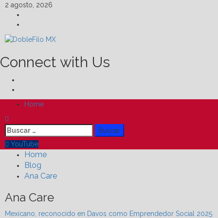
Skip
2 agosto, 2026
to
Facebook
content
Linkedin
Connect with Us
Facebook
Linkedin
Primary
Home
Menu
Buscar:
YouTube
Home
Blog
Ana Care
Ana Care
Mexicano, reconocido en Davos como Emprendedor Social 2025