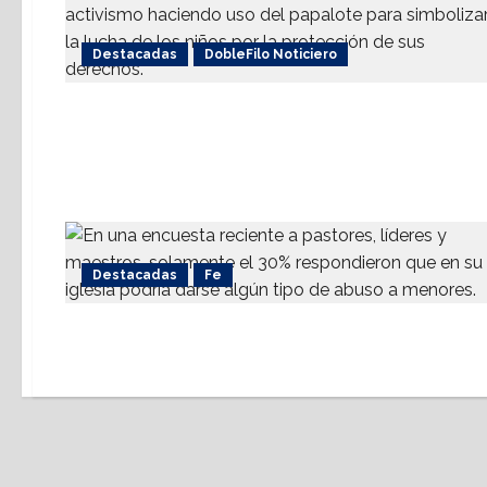
Destacadas
DobleFilo Noticiero
Destacadas
Fe