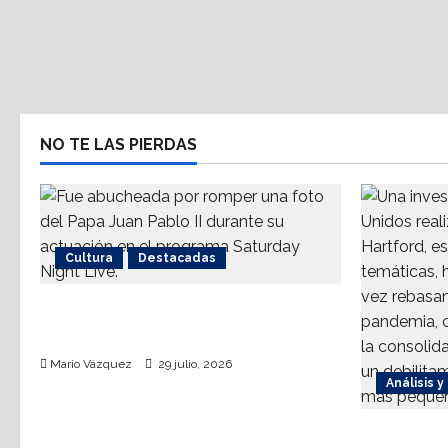
NO TE LAS PIERDAS
Cultura
Destacadas
Sinéad O’Connor, a 3 años del
goodbye
Mario Vázquez
29 julio, 2026
Análisis y
La dinámi