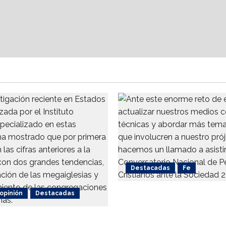
en
iglesias
evangélicas
Destacadas
Fe
 opinión
Destacadas
Alistan 1er. Conversator
Nacional de Periodismo
ca de las iglesias
Cristianos ante la Soci