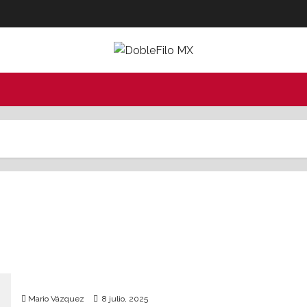
Realizan séptima marcha contra el “orgullo
pedófilo” y los movimientos MOP y MAP
Mario Vázquez
8 julio, 2025