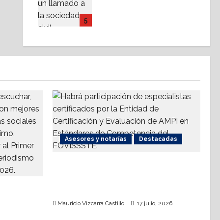
respalda coalición
internacional contra el
5
terrorismo
17 julio, 2026
Asesores y notarías
Destacadas
AMPI Y Fovissste facilitarán
talleres para el otorgamiento de
io
hipotecas
Mauricio Vizcarra Castillo
17 julio, 2026
edad 2026