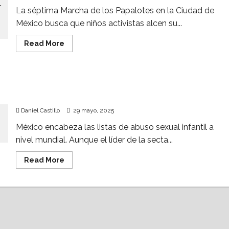
La séptima Marcha de los Papalotes en la Ciudad de
México busca que niños activistas alcen su...
Read
Read More
more
about
Realizan
séptima
marcha
Inician capacitación para prevenir abuso sexual
contra
el
infantil en iglesias evangélicas
“orgullo
pedófilo”
Daniel Castillo
29 mayo, 2025
y
los
México encabeza las listas de abuso sexual infantil a
movimientos
MOP
nivel mundial. Aunque el líder de la secta...
y
MAP
Read
Read More
more
about
Inician
capacitación
para
prevenir
abuso
sexual
infantil