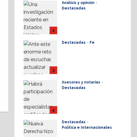
Análisis y opinión
Destacadas
La dinámica de las
iglesias ¿Quiénes
crecen?
2
28 julio, 2026
Destacadas
Fe
Alistan 1er.
Conversatorio Nacional
de Periodismo
Cristianos ante la
3
Sociedad 2026
Asesores y notarías
28 julio, 2026
Destacadas
AMPI Y Fovissste
facilitarán talleres para
el otorgamiento de
4
hipotecas
Destacadas
17 julio, 2026
Política e Internacionales
Nueva Derecha