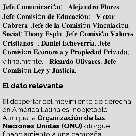
𝐉𝐞𝐟𝐞 𝐂𝐨𝐦𝐮𝐧𝐢𝐜𝐚𝐜𝐢ó𝐧; 𝐀𝐥𝐞𝐣𝐚𝐧𝐝𝐫𝐨 𝐅𝐥𝐨𝐫𝐞𝐬,
𝐉𝐞𝐟𝐞 𝐂𝐨𝐦𝐢𝐬𝐢ó𝐧 𝐝𝐞 𝐄𝐝𝐮𝐜𝐚𝐜𝐢ó𝐧; 𝐕í𝐜𝐭𝐨𝐫
𝐂𝐚𝐛𝐫𝐞𝐫𝐚, 𝐉𝐞𝐟𝐞 𝐝𝐞 𝐥𝐚 𝐂𝐨𝐦𝐢𝐬𝐢ó𝐧 𝐕𝐢𝐧𝐜𝐮𝐥𝐚𝐜𝐢ó𝐧
𝐒𝐨𝐜𝐢𝐚𝐥; 𝐓𝐡𝐨𝐧𝐲 𝐄𝐬𝐩í𝐧, 𝐉𝐞𝐟𝐞 𝐂𝐨𝐦𝐢𝐬𝐢ó𝐧 𝐕𝐚𝐥𝐨𝐫𝐞𝐬
𝐂𝐫𝐢𝐬𝐭𝐢𝐚𝐧𝐨𝐬 ; 𝐃𝐚𝐧𝐢𝐞𝐥 𝐄𝐜𝐡𝐞𝐯𝐞𝐫𝐫í𝐚, 𝐉𝐞𝐟𝐞
𝐂𝐨𝐦𝐢𝐬𝐢ó𝐧 𝐄𝐜𝐨𝐧𝐨𝐦í𝐚 𝐲 𝐏𝐫𝐨𝐩𝐢𝐞𝐝𝐚𝐝 𝐏𝐫𝐢𝐯𝐚𝐝𝐚;
y finalmente, 𝐑𝐢𝐜𝐚𝐫𝐝𝐨 𝐎𝐥𝐢𝐯𝐚𝐫𝐞𝐬, 𝐉𝐞𝐟𝐞
𝐂𝐨𝐦𝐢𝐬𝐢ó𝐧 𝐋𝐞𝐲 𝐲 𝐉𝐮𝐬𝐭𝐢𝐜𝐢𝐚.
El dato relevante
El despertar del movimiento de derecha
en América Latina es inobjetable.
Aunque la
Organización de las
Naciones Unidas (ONU)
otorgue
financiamiento a una campaña