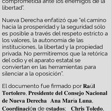
comprometida ante los enemigos de la
libertad”.
Nueva Derecha enfatizó que “el camino
hacia la prosperidad y la seguridad sólo
es posible a través del respeto estricto a
los valores, la autonomía de las
instituciones, la libertad y la propiedad
privada. No permitiremos que la retórica
del odio y el aparato estatal se
conviertan en las herramientas para
silenciar a la oposición”.
El documento fue firmado por 𝐑𝐚ú𝐥
𝐓𝐨𝐫𝐭𝐨𝐥𝐞𝐫𝐨, 𝐏𝐫𝐞𝐬𝐢𝐝𝐞𝐧𝐭𝐞 𝐝𝐞𝐥 𝐂𝐨𝐧𝐬𝐞𝐣𝐨 𝐍𝐚𝐜𝐢𝐨𝐧𝐚𝐥
𝐝𝐞 𝐍𝐮𝐞𝐯𝐚 𝐃𝐞𝐫𝐞𝐜𝐡𝐚 𝐀𝐧𝐚 𝐌𝐚𝐫í𝐚 𝐋𝐮𝐧𝐚,
𝐂𝐨𝐨𝐫𝐝𝐢𝐧𝐚𝐜𝐢ó𝐧 de e𝐬𝐭𝐚𝐝𝐨𝐬; 𝐂𝐡𝐫𝐢𝐬 𝐓𝐨𝐥𝐞𝐝𝐨,