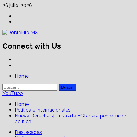
Skip
26 julio, 2026
to
Facebook
content
Linkedin
Connect with Us
Facebook
Linkedin
Primary
Home
Menu
Buscar:
YouTube
Home
Política e Internacionales
Nueva Derecha: 4T usa a la FGR para persecución
política
Destacadas