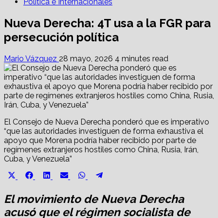
Política e Internacionales
Nueva Derecha: 4T usa a la FGR para
persecución política
Mario Vázquez
28 mayo, 2026
4 minutes read
El Consejo de Nueva Derecha ponderó que es imperativo
“que las autoridades investiguen de forma exhaustiva el
apoyo que Morena podría haber recibido por parte de
regímenes extranjeros hostiles como China, Rusia, Irán,
Cuba, y Venezuela”
Share
Share
Share
Share
Share
Share
X
Facebook
LinkedIn
Email
WhatsApp
Telegram
on
on
on
on
on
on
(Twitter)
El movimiento de Nueva Derecha
acusó que el régimen socialista de