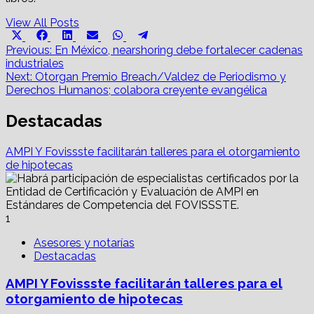
View All Posts
Share
Share
Share
Share
Share
Share
X
Facebook
LinkedIn
Email
WhatsApp
Telegram
on
on
on
on
on
on
Post
(Twitter)
Previous:
En México, nearshoring debe fortalecer cadenas
industriales
navigation
Next:
Otorgan Premio Breach/Valdez de Periodismo y
Derechos Humanos; colabora creyente evangélica
Destacadas
AMPI Y Fovissste facilitarán talleres para el otorgamiento
de hipotecas
1
Asesores y notarías
Destacadas
AMPI Y Fovissste facilitarán talleres para el
otorgamiento de hipotecas