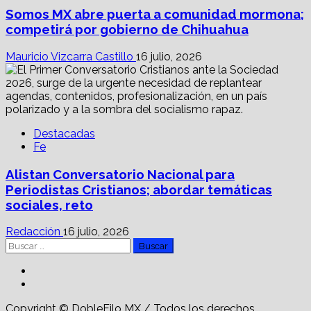
Somos MX abre puerta a comunidad mormona;
competirá por gobierno de Chihuahua
Mauricio Vizcarra Castillo
16 julio, 2026
Destacadas
Fe
Alistan Conversatorio Nacional para
Periodistas Cristianos; abordar temáticas
sociales, reto
Redacción
16 julio, 2026
Buscar:
Facebook
Linkedin
Copyright © DobleFilo MX / Todos los derechos