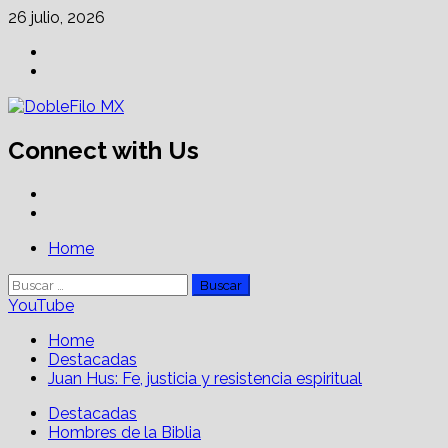
Skip
26 julio, 2026
to
Facebook
content
Linkedin
Connect with Us
Facebook
Linkedin
Primary
Home
Menu
Buscar:
YouTube
Home
Destacadas
Juan Hus: Fe, justicia y resistencia espiritual
Destacadas
Hombres de la Biblia