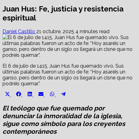
Juan Hus: Fe, justicia y resistencia
espiritual
Daniel Castillo
21 octubre, 2025
4 minutes read
El 6 de julio de 1415, Juan Hus fue quemado vivo. Sus
últimas palabras fueron un acto de fe: “Hoy asaréis un
ganso, pero dentro de un siglo os llegará un cisne que no
podréis quemar”.
Share
Share
Share
Share
Share
Share
X
Facebook
LinkedIn
Email
WhatsApp
Telegram
on
on
on
on
on
on
(Twitter)
El teólogo que fue quemado por
denunciar la inmoralidad de la iglesia,
sigue como símbolo para los creyentes
contemporáneos