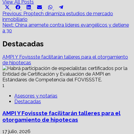
View All Posts
Share
Share
Share
Share
Share
Share
X
Facebook
LinkedIn
Email
WhatsApp
Telegram
on
on
on
on
on
on
Post
(Twitter)
Previous:
Proptech dinamiza estudios de mercado
inmobiliario
navigation
Next:
China arremete contra líderes evangélicos y detiene
a 30
Destacadas
AMPI Y Fovissste facilitarán talleres para el otorgamiento
de hipotecas
1
Asesores y notarías
Destacadas
AMPI Y Fovissste facilitarán talleres para el
otorgamiento de hipotecas
17 julio, 2026