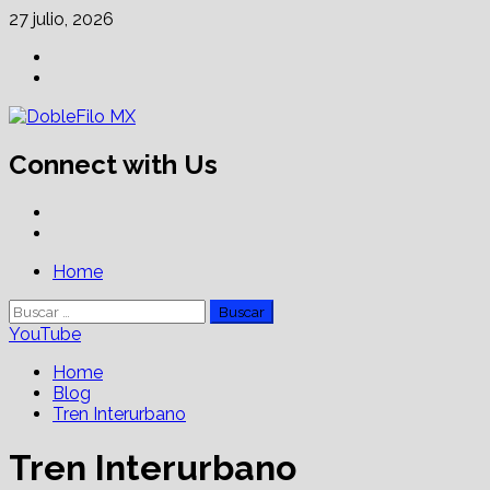
Skip
27 julio, 2026
to
Facebook
content
Linkedin
Connect with Us
Facebook
Linkedin
Primary
Home
Menu
Buscar:
YouTube
Home
Blog
Tren Interurbano
Tren Interurbano