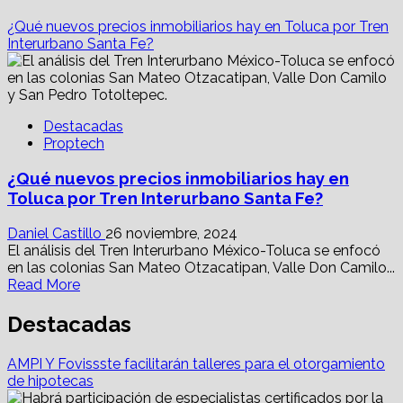
¿Qué nuevos precios inmobiliarios hay en Toluca por Tren
Interurbano Santa Fe?
Destacadas
Proptech
¿Qué nuevos precios inmobiliarios hay en
Toluca por Tren Interurbano Santa Fe?
Daniel Castillo
26 noviembre, 2024
El análisis del Tren Interurbano México-Toluca se enfocó
en las colonias San Mateo Otzacatipan, Valle Don Camilo...
Read
Read More
more
about
Destacadas
¿Qué
nuevos
AMPI Y Fovissste facilitarán talleres para el otorgamiento
precios
de hipotecas
inmobiliarios