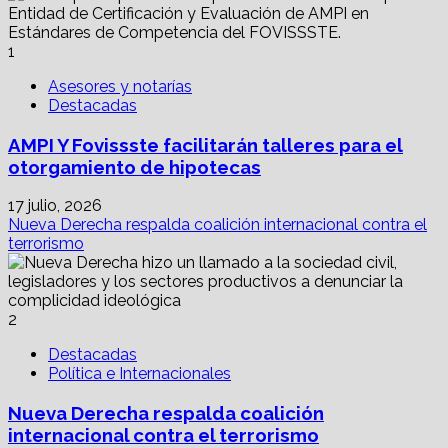
hay
en
Toluca
1
por
Tren
Asesores y notarías
Interurbano
Destacadas
Santa
Fe?
AMPI Y Fovissste facilitarán talleres para el
otorgamiento de hipotecas
17 julio, 2026
Nueva Derecha respalda coalición internacional contra el
terrorismo
2
Destacadas
Política e Internacionales
Nueva Derecha respalda coalición
internacional contra el terrorismo