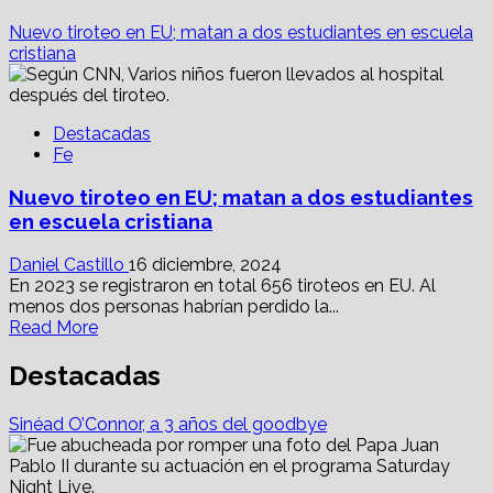
Nuevo tiroteo en EU; matan a dos estudiantes en escuela
cristiana
Destacadas
Fe
Nuevo tiroteo en EU; matan a dos estudiantes
en escuela cristiana
Daniel Castillo
16 diciembre, 2024
En 2023 se registraron en total 656 tiroteos en EU. Al
menos dos personas habrían perdido la...
Read
Read More
more
about
Destacadas
Nuevo
tiroteo
Sinéad O’Connor, a 3 años del goodbye
en
EU;
matan