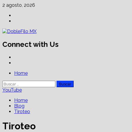
Skip
2 agosto, 2026
to
Facebook
content
Linkedin
Connect with Us
Facebook
Linkedin
Primary
Home
Menu
Buscar:
YouTube
Home
Blog
Tiroteo
Tiroteo