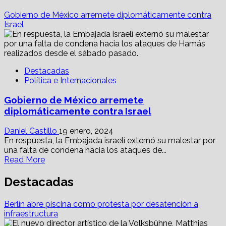
Gobierno de México arremete diplomáticamente contra
Israel
Destacadas
Política e Internacionales
Gobierno de México arremete
diplomáticamente contra Israel
Daniel Castillo
19 enero, 2024
En respuesta, la Embajada israelí externó su malestar por
una falta de condena hacia los ataques de...
Read
Read More
more
about
Destacadas
Gobierno
de
Berlín abre piscina como protesta por desatención a
México
infraestructura
arremete