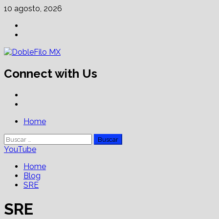
Skip
10 agosto, 2026
to
Facebook
content
Linkedin
Connect with Us
Facebook
Linkedin
Primary
Home
Menu
Buscar:
YouTube
Home
Blog
SRE
SRE