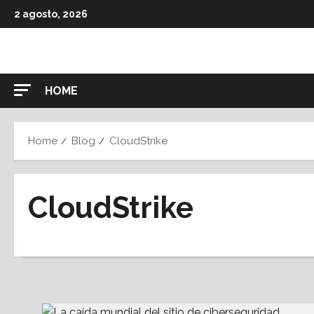
Skip
2 agosto, 2026
to
content
HOME
Home
Blog
CloudStrike
CloudStrike