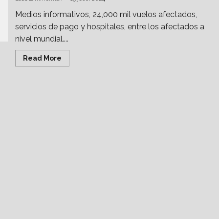
Medios informativos, 24,000 mil vuelos afectados,
servicios de pago y hospitales, entre los afectados a
nivel mundial....
Read
Read More
more
about
CrowdStrike:
¿Un
aviso
de
la
caída
permanente
de
servicios
a
nivel
mundial?