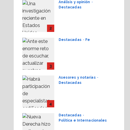
Análisis y opinión
Destacadas
La dinámica de las
iglesias ¿Quiénes
crecen?
2
28 julio, 2026
Destacadas
Fe
Alistan 1er.
Conversatorio Nacional
de Periodismo
Cristianos ante la
3
Sociedad 2026
Asesores y notarías
28 julio, 2026
Destacadas
AMPI Y Fovissste
facilitarán talleres para
el otorgamiento de
4
hipotecas
Destacadas
17 julio, 2026
Política e Internacionales
Nueva Derecha