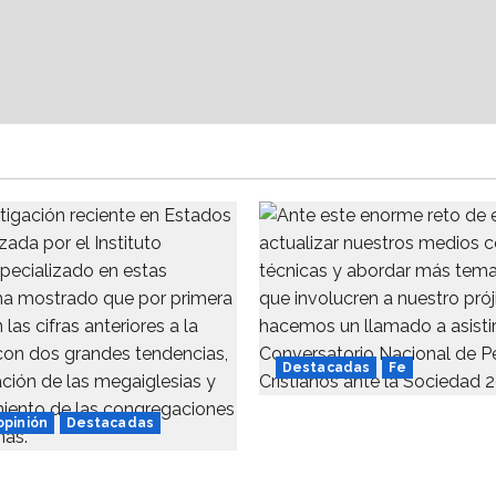
Destacadas
Fe
Alistan 1er. Conversator
 opinión
Destacadas
Nacional de Periodismo
ca de las iglesias
Cristianos ante la Soci