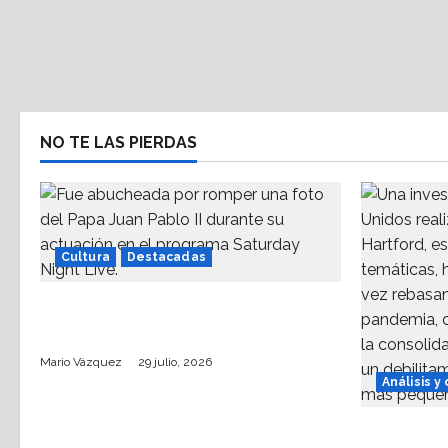
NO TE LAS PIERDAS
Cultura
Destacadas
Sinéad O’Connor, a 3 años del
goodbye
Mario Vázquez
29 julio, 2026
Análisis y
La dinámi