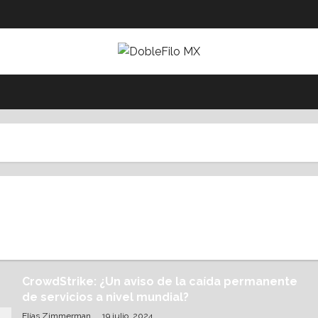
CrowdStrike: ¿Un aviso de la caída permanente
de servicios a nivel mundial?
Elías Zimmerman
19 julio, 2024