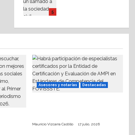
respalda coalición
internacional contra el
5
terrorismo
17 julio, 2026
Asesores y notarías
Destacadas
AMPI Y Fovissste facilitarán
talleres para el otorgamiento de
io
hipotecas
Mauricio Vizcarra Castillo
17 julio, 2026
edad 2026