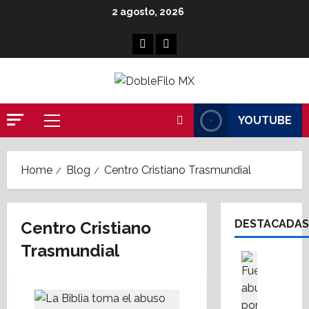
Skip
2 agosto, 2026
to
content
Facebook
Linkedin
YOUTUBE
Primary
Menu
Home
Blog
Centro Cristiano Trasmundial
DESTACADAS
Centro Cristiano
Trasmundial
Cultura
Destaca
S
i