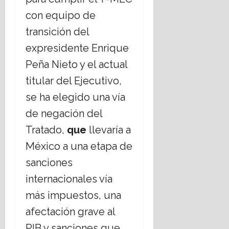
julio,
l
m
2026
con equipo de
E
á
transición del
s
t
t
i
expresidente Enrique
a
c
Peña Nieto y el actual
d
a
o
s
titular del Ejecutivo,
L
s
se ha elegido una vía
a
o
i
de negación del
c
c
i
Tratado,
que
llevaría a
o
a
México a una etapa de
?
l
e
sanciones
s
14
internacionales vía
,
julio,
2026
r
más impuestos, una
e
afectación grave al
t
o
PIB y sanciones que