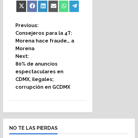
Share
Share
Share
Share
Share
Share
X
Facebook
LinkedIn
Email
WhatsApp
Telegram
on
on
on
on
on
on
(Twitter)
P
Previous:
Consejeros para la 4T:
o
Morena hace fraude… a
Morena
s
Next:
t
80% de anuncios
espectaculares en
n
CDMX, ilegales;
corrupción en GCDMX
a
v
i
NO TE LAS PIERDAS
g