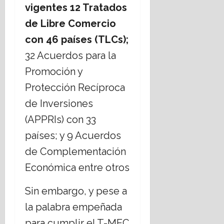
l
s
o
o
vigentes 12 Tratados
a
i
C
b
r
s
de Libre Comercio
g
r
i
i
i
i
e
con 46 países (TLCs);
s
17
o
s
r
m
julio,
32 Acuerdos para la
s
t
n
o
2026
o
i
Promoción y
o
s
a
d
17
Protección Recíproca
,
n
e
julio,
¿
de Inversiones
o
C
2026
c
s
h
(APPRIs) con 33
u
;
i
países; y 9 Acuerdos
e
a
h
s
b
u
de Complementación
t
o
a
Económica entre otros
i
r
h
o
d
u
Sin embargo, y pese a
n
a
a
a
r
la palabra empeñada
n
t
16
para cumplir el T-MEC
e
e