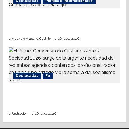
Destacadas
Política e Internacionales
Somos MX abre puerta a comunidad
mormona; competirá por gobierno de
Chihuahua
Mauricio Vizcarra Castillo
16 julio, 2026
Destacadas
Fe
Alistan Conversatorio Nacional para
Periodistas Cristianos; abordar temáticas
sociales, reto
Redacción
16 julio, 2026