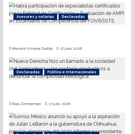
a
t
Asesores y notarías
Destacadas
i
AMPI Y Fovissste facilitarán talleres para el
otorgamiento de hipotecas
o
Mauricio Vizcarra Castillo
17 julio, 2026
n
Destacadas
Política e Internacionales
Nueva Derecha respalda coalición
internacional contra el terrorismo
Elías Zimmerman
17 julio, 2026