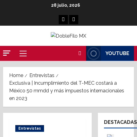
Skip
28 julio, 2026
to
content
Facebook
Linkedin
YOUTUBE
Primary
Menu
Home
Entrevistas
Exclusiva | Incumplimiento del T-MEC costará a
México 50 mmdd y más impuestos internacionales
en 2023
DESTACADAS
Entrevistas
Asesores