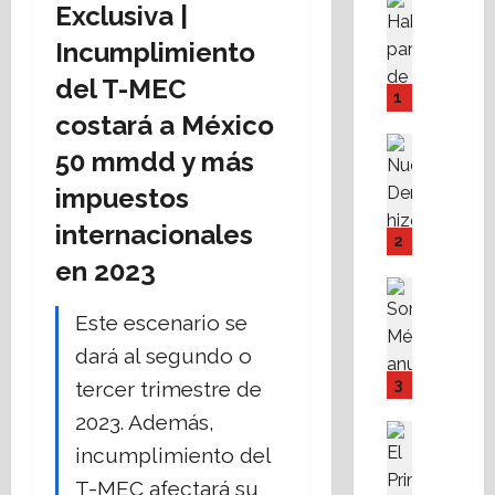
Exclusiva |
Destaca
A
Incumplimiento
M
del T-MEC
P
1
I
costará a México
Y
Destaca
50 mmdd y más
F
Política 
N
o
impuestos
u
v
internacionales
e
i
2
v
s
en 2023
a
s
Destaca
D
Política 
s
Este escenario se
S
e
t
o
dará al segundo o
r
e
m
e
f
3
tercer trimestre de
o
c
a
2023. Además,
s
h
c
Destaca
M
Fe
a
incumplimiento del
i
A
X
r
l
T-MEC afectará su