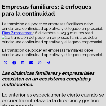
Empresas familiares; 2 enfoques
para la continuidad
La transición del poder en empresas familiares debe
brindar una continuidad operativa y el legado empresarial.
Elías Zimmerman
16 diciembre, 2023
3 minutes read
La transición del poder en empresas familiares debe
brindar una continuidad operativa y el legado empresarial.
Share
Share
Share
Share
Share
Share
X
Facebook
LinkedIn
Email
WhatsApp
Telegram
on
on
on
on
on
on
(Twitter)
Las dinámicas familiares y empresariales
coexisten en un ecosistema complejo y
multifacético.
Lo anterior es especialmente cierto cuando se
encuentra entrelazada la dirección y gestión