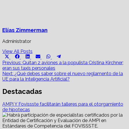
Elías Zimmerman
Administrator
View All Posts
Share
Share
Share
Share
Share
Share
X
Facebook
LinkedIn
Email
WhatsApp
Telegram
on
on
on
on
on
on
Post
(Twitter)
Previous:
Quitan 2 aviones a la populista Cristina Kirchner;
eran sus taxis personales
navigation
Next:
¿Qué debes saber sobre el nuevo reglamento de la
UE para la Inteligencia Artificial?
Destacadas
AMPI Y Fovissste facilitarán talleres para el otorgamiento
de hipotecas