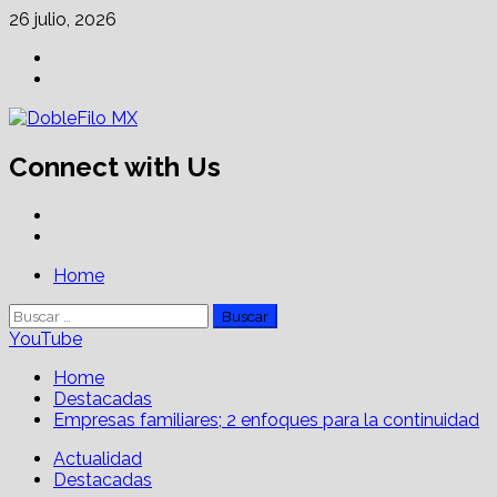
Skip
26 julio, 2026
to
Facebook
content
Linkedin
Connect with Us
Facebook
Linkedin
Primary
Home
Menu
Buscar:
YouTube
Home
Destacadas
Empresas familiares; 2 enfoques para la continuidad
Actualidad
Destacadas