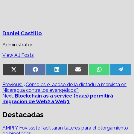
Daniel Castillo
Administrator
View All Posts
Share
Share
Share
Share
Share
Sha
X
Facebook
LinkedIn
Email
WhatsApp
Tel
on
on
on
on
on
on
(Twitter)
Post
Previous:
¿Cómo es el acoso de la dictadura marxista en
Nicaragua contra los evangélicos?
navigation
Next:
Blockchain as a service (baas) permitirá
migración de Web2 a Web3
Destacadas
AMPI Y Fovissste facilitarán talleres para el otorgamiento
de hipotecas