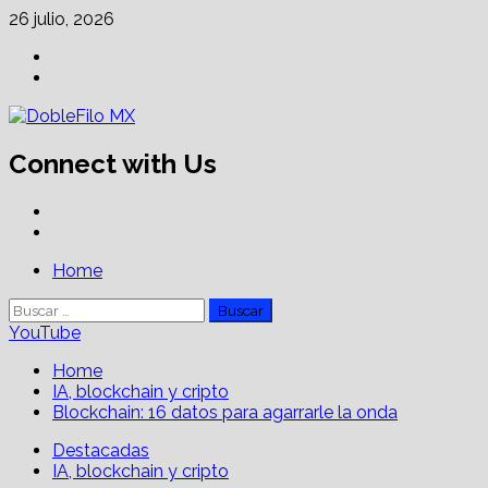
Skip
26 julio, 2026
to
Facebook
content
Linkedin
Connect with Us
Facebook
Linkedin
Primary
Home
Menu
Buscar:
YouTube
Home
IA, blockchain y cripto
Blockchain: 16 datos para agarrarle la onda
Destacadas
IA, blockchain y cripto