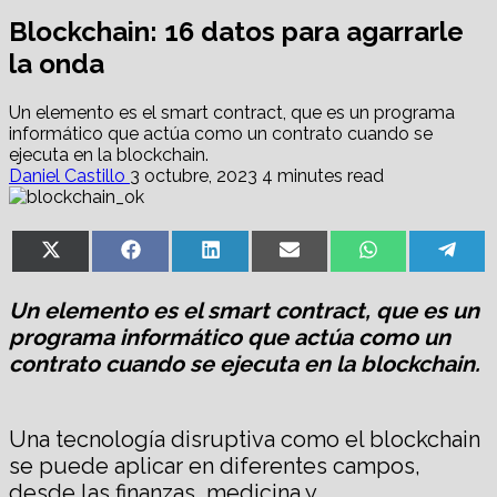
Blockchain: 16 datos para agarrarle
la onda
Un elemento es el smart contract, que es un programa
informático que actúa como un contrato cuando se
ejecuta en la blockchain.
Daniel Castillo
3 octubre, 2023
4 minutes read
Share
Share
Share
Share
Share
Sha
X
Facebook
LinkedIn
Email
WhatsApp
Tel
on
on
on
on
on
on
(Twitter)
Un elemento es el smart contract, que es un
programa informático que actúa como un
contrato cuando se ejecuta en la blockchain.
Una tecnología disruptiva como el blockchain
se puede aplicar en diferentes campos,
desde las finanzas, medicina y